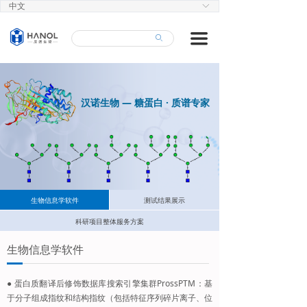
中文
ꀅ
首页
끀
ꄙ
蛋白质组学
修饰蛋白质组学
汉诺生物 — 糖蛋白 · 质谱专家
生物药分析
产品中心
技术平台
人才招聘
生物信息学软件
测试结果展示
科研项目整体服务方案
关于汉诺
生物信息学软件
● 蛋白质翻译后修饰数据库搜索引擎集群ProssPTM：基
于分子组成指纹和结构指纹（包括特征序列碎片离子、位