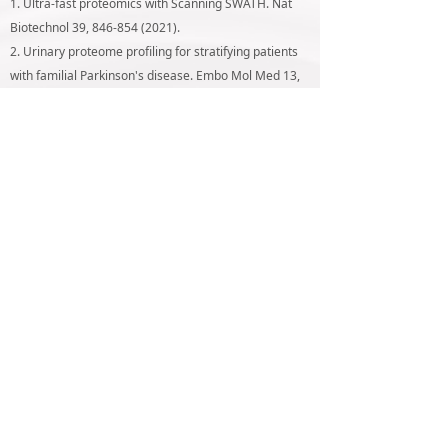
1. Ultra-fast proteomics with Scanning SWATH. Nat
Biotechnol 39, 846-854 (2021).
2. Urinary proteome profiling for stratifying patients
with familial Parkinson's disease. Embo Mol Med 13,
0.15252/emmm.202013257 (2021).
3. Data-independent acquisition-based SWATH-MS for
quantitative proteomics: a tutorial. Mol Syst Biol 14, 1
(2018).
4. DIA-based proteomics identifies IDH2 as a
targetable regulator of acquired drug resistance in
chronic myeloid leukemia. Mol Cell Proteomics 21,
100187 (2022).
5. Quantitative Chemoproteomic Profiling with Data-
Independent Acquisition-Based Mass Spectrometry. J
Am Chem Soc 144, 901-911 (2022).
地址：江苏省苏州市高新区竹园路209号1号楼1001-1
ꀷ
电话：0512-66650185
ꂅ