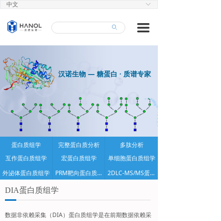
中文
ꀅ
首页
끀
ꄙ
蛋白质组学
修饰蛋白质组学
汉诺生物 — 糖蛋白 · 质谱专家
生物药分析
产品中心
技术平台
人才招聘
蛋白质组学
完整蛋白质分析
多肽分析
互作蛋白质组学
宏蛋白质组学
单细胞蛋白质组学
关于汉诺
外泌体蛋白质组学
PRM靶向蛋白质组学
2DLC-MS/MS蛋白质组学
DIA蛋白质组学
数据非依赖采集（DIA）蛋白质组学是在前期数据依赖采