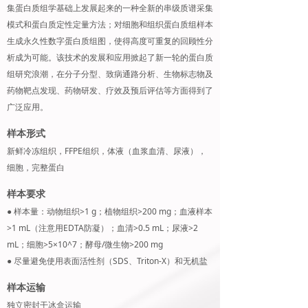
集蛋白质组学基础上发展起来的一种全新的串级质谱采集
模式和蛋白质定性定量方法；对细胞和组织蛋白质组样本
生成永久性数字蛋白质组图，使得高度可重复的回顾性分
析成为可能。该技术的发展和应用掀起了新一轮的蛋白质
组研究浪潮，在分子分型、致病通路分析、生物标志物及
药物靶点发现、药物研发、疗效及预后评估等方面得到了
广泛应用。
样本形式
新鲜冷冻组织，FFPE组织，体液（血浆血清、尿液），
细胞，完整蛋白
样本要求
● 样本量：动物组织>1 g；植物组织>200 mg；血液样本
>1 mL（注意用EDTA防凝）；血清>0.5 mL；尿液>2
mL；细胞>5×10^7；酵母/微生物>200 mg
● 尽量避免使用表面活性剂（SDS、Triton-X）和无机盐
样本运输
独立密封干冰盒运输